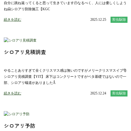
自分に跳ね返ってくると思って生きています🫠なるべく、人には優しくしよう
ね🤗シロアリ防除施工【KGC
続きを読む
2025.12.25
害虫駆除
シロアリ見積調査
やることありすぎて全くクリスマス感は無いのですがメリークリスマスイブ🎅
シロアリ見積調査【YIT】 床下はコンクリートですがベタ基礎ではないので一
部、シロアリ蟻道がありましたǺ
続きを読む
2025.12.24
害虫駆除
シロアリ予防