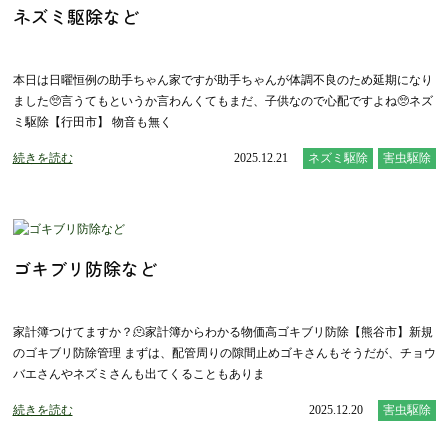
ネズミ駆除など
本日は日曜恒例の助手ちゃん家ですが助手ちゃんが体調不良のため延期になり
ました🥺言うてもというか言わんくてもまだ、子供なので心配ですよね🥺ネズ
ミ駆除【行田市】 物音も無く
続きを読む
2025.12.21
ネズミ駆除
害虫駆除
ゴキブリ防除など
家計簿つけてますか？🫠家計簿からわかる物価高ゴキブリ防除【熊谷市】新規
のゴキブリ防除管理 まずは、配管周りの隙間止めゴキさんもそうだが、チョウ
バエさんやネズミさんも出てくることもありま
続きを読む
2025.12.20
害虫駆除