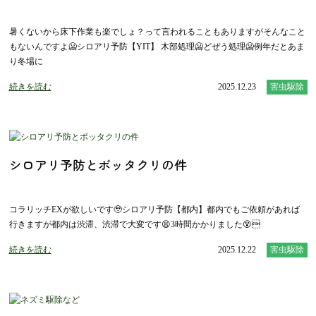
暑くないから床下作業も楽でしょ？って言われることもありますがそんなこと
もないんですよ🥶シロアリ予防【YIT】 木部処理🥶どぜう処理🥶例年だとあま
り冬場に
続きを読む
2025.12.23
害虫駆除
シロアリ予防とボッタクリの件
コラリッチEXが欲しいです🥹シロアリ予防【都内】都内でもご依頼があれば
行きますが都内は渋滞、渋滞で大変です😫3時間かかりました😵‍
続きを読む
2025.12.22
害虫駆除