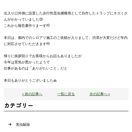
出入り口外側に設置した歩行性昆虫捕獲用として自作したトラップにネズミさ
んがかかっていました😓
これから報告書作りまーす🫡
本日は、都内でのシロアリ施工のご依頼が入りまして、渋滞が大変だけど年内
に対応させていただきます🫡
帰りに挨拶回りでお客様からお話もありましたが
今年は景気が悪かったようで
仕事があるのは「ありがたいこと」だと
本日もありがとうございました🙏
« 前の記事へ
一覧に戻る
次の記事へ »
カテゴリー
害虫駆除