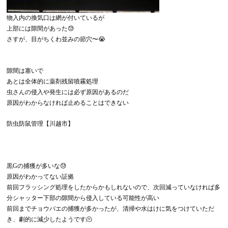
物入内の換気口は網が付いているが
上部には隙間があった😓
さすが、目がちくわ並みの節穴〜😭
隙間は塞いで
あとは全体的に薬剤残留噴霧処理
虫さんの侵入や発生には必ず原因があるのだ
原因がわからなければ止めることはできない
防虫防鼠管理【川越市】
黒Gの捕獲が多いな😓
原因がわかってない証拠
前回フラッシング処理をしたからかもしれないので、次回減っていなければ多
分シャッター下部の隙間から侵入している可能性が高い
前回までチョウバエの捕獲が多かったが、清掃や水はけに気をつけていただ
き、劇的に減少したようです🫠