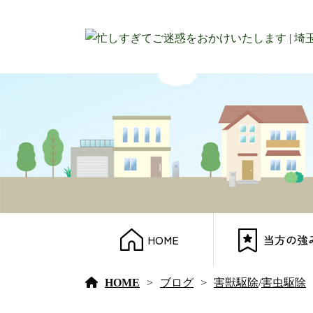
HOME
当方の強
HOME
ブログ
害獣駆除
/
害虫駆除