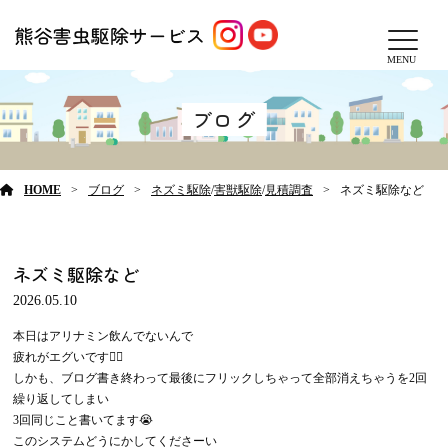
MENU
ブログ
HOME
ブログ
ネズミ駆除
/
害獣駆除
/
見積調査
ネズミ駆除など
ネズミ駆除など
2026.05.10
本日はアリナミン飲んでないんで
疲れがエグいです😵‍💫
しかも、ブログ書き終わって最後にフリックしちゃって全部消えちゃうを2回
繰り返してしまい
3回同じこと書いてます😭
このシステムどうにかしてくださーい