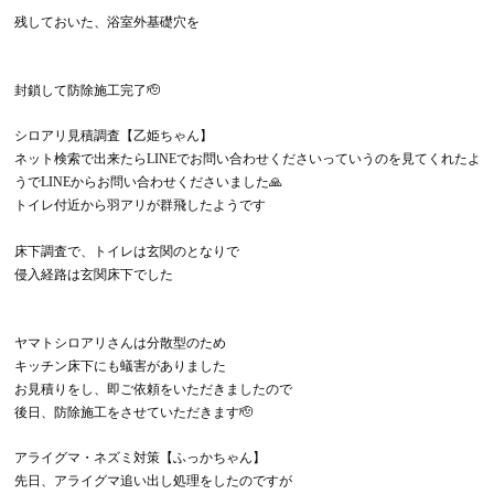
残しておいた、浴室外基礎穴を
封鎖して防除施工完了🫡
シロアリ見積調査【乙姫ちゃん】
ネット検索で出来たらLINEでお問い合わせくださいっていうのを見てくれたよ
うでLINEからお問い合わせくださいました🙏
トイレ付近から羽アリが群飛したようです
床下調査で、トイレは玄関のとなりで
侵入経路は玄関床下でした
ヤマトシロアリさんは分散型のため
キッチン床下にも蟻害がありました
お見積りをし、即ご依頼をいただきましたので
後日、防除施工をさせていただきます🫡
アライグマ・ネズミ対策【ふっかちゃん】
先日、アライグマ追い出し処理をしたのですが