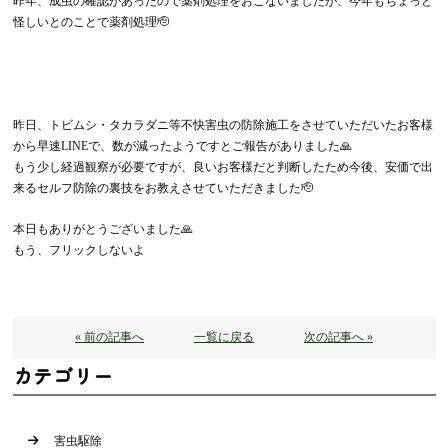
昨年、成虫の確認があったので薬剤処理をおこないましたが、今年もちょっと
怪しいとのことで薬剤処理🫡
昨日、トビムシ・タカラダニ等不快害虫の防除施工をさせていただいたお客様
から早速LINEで、数が減ったようですとご報告がありました🙏
もう少し経過観察が必要ですが、良いお客様だと判断したため今後、安価で出
来るセルフ防除の裏技をお教えさせていただきました🫡
本日もありがとうございました🙏
もう、フリックしないよ
« 前の記事へ
一覧に戻る
次の記事へ »
カテゴリー
害虫駆除