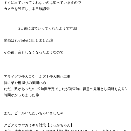
すぐに出ていってくれないのは知っていますので
カメラを設置し、本日確認🫡
2日後に出ていってくれたようです😮‍💨
動画はYouTubeにUPしました🫠
その後、音もしなくなったようなので
アライグマ侵入口や、ネズミ侵入防止工事
特に梁や桁周りの隙間止め
ただ、数があったので2時間予定でしたが調査時に得意の見落とし箇所もあり3
時間かかっちまった😓
また、ビールいただいちゃいました🙏
クビアカツヤカミキリ対策【ふっかちゃん】