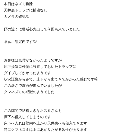
本日はネズミ駆除
天井裏トラップに捕獲なし
カメラの確認🫡
餌の近くに警戒心丸出しで何回も来ていました
まぁ、想定内です🫡
お客様は気付かなかったようですが
床下換気口外側に設置しておいたトラップに
ダイブしてかかったようです
状況証拠からみて、床下から出てきてかかった感じです🫡
この暑さで腐敗が進んでいましたが
クマネズミの成獣のようでした
この隙間で結構大きなネズミさんも
床下へ侵入してしまうのです
床下へ入れば壁内を上がり天井裏へも侵入できます
特にクマネズミは上にあがりたがる習性があります