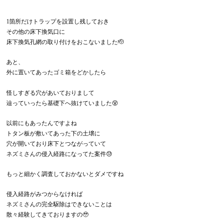
1箇所だけトラップを設置し残しておき
その他の床下換気口に
床下換気孔網の取り付けをおこないました🫡
あと、
外に置いてあったゴミ箱をどかしたら
怪しすぎる穴があいておりまして
辿っていったら基礎下へ抜けていました😵
以前にもあったんですよね
トタン板が敷いてあった下の土壌に
穴が開いており床下とつながっていて
ネズミさんの侵入経路になってた案件😓
もっと細かく調査しておかないとダメですね
侵入経路がみつからなければ
ネズミさんの完全駆除はできないことは
散々経験してきておりますの🥹