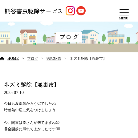
MENU
ブログ
HOME
ブログ
害獣駆除
ネズミ駆除【鴻巣市】
ネズミ駆除【鴻巣市】
2025.07.10
今日も渡部暑かろう🥵でしたね
時差熱中症に気をつけましょう
今、関東は🦍さんが来てますね😵
🦍全開前に帰れてよかったで
す😮‍💨