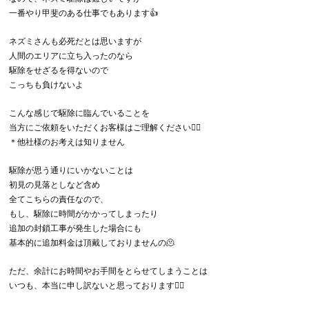
一番やり甲斐のある仕事でもあります👍
ネズミさんも必死だとは思いますが
人間のエリアに立ち入ったのなら
駆除をせざるを得ないので
こっちも負けないよ
こんな感じで駆除に臨んでいることを
当方にご依頼をいただくお客様はご理解ください🙇‍♂️
＊他社様のお考えは知りません
駆除が思う通りにいかないことは
初見の見落としなど含め
全てこちらの責任なので、
もし、駆除に時間がかかってしまったり
追加の封鎖工事が発生した場合にも
基本的に追加料金は頂戴しておりませんの🫠
ただ、余計にお時間やお手間をとらせてしまうことは
いつも、本当に申し訳ないと思っております🙇‍♂️