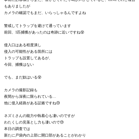
もありましたが
カメラの確認でもまだ、いらっしゃるんですよね
警戒してトラップを避けて通っています
前回、1匹捕獲があったのは奇跡に近いですね😵
侵入口はある程度潰し
侵入の可能性がある箇所には
トラップも設置してあるが、
今回、捕獲はない
でも、まだ奴はいる😵
カメラの撮影記録も
夜間から深夜に限られている…
他に侵入経路がある証拠ですね😓
ネズミさんの能力や執着心も凄いのですが
わたくしの見落とし力も凄いので😓
本日の調査では
新たに戸袋内の上部に開口部があることがわかり