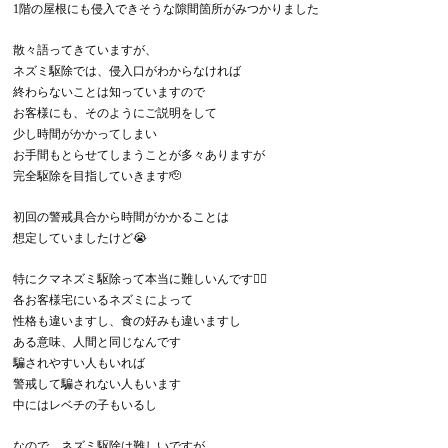
1階の屋根にも侵入できそうな隙間箇所がみつかりました
散々語ってきていますが、
ネズミ駆除では、侵入口がわからなければ
終わらないことは知っていますので
お客様にも、そのようにご説明をして
少し時間がかかってしまい
お手間もとらせてしまうことが多々ありますが
完全駆除を目指していきます🫡
初回の警戒具合から時間がかかることは
想定していましたけど😭
特にクマネズミ駆除って本当に難しいんです😵‍💫
各お客様宅にいるネズミによって
性格も違いますし、食の好みも違いますし
ある意味、人間と同じなんです
騙されやすい人もいれば
警戒して騙されない人もいます
中にはレベチの子もいるし
なので、ネズミ駆除は難しいですが