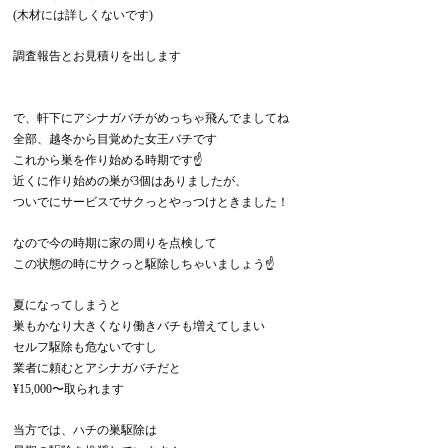
(木材には詳しくないです)
調査報告とお見積りを出します
で、軒下にアシナガバチがめっちゃ飛んでましてね
全部、越冬から目覚めた女王バチです
これから巣を作り始める時期です☝️
近くに作り始めの巣が3個はありましたが、
ついでにサービスでサクっとやっつけときました！
なので今の時期に家の周りを点検して
この状態の時にサクっと駆除しちゃいましょう☝️
夏になってしまうと
巣もかなり大きくなり働きバチも増えてしまい
セルフ駆除も危ないですし
業者に頼むとアシナガバチだと
¥15,000〜取られます
当方では、ハチの巣駆除は