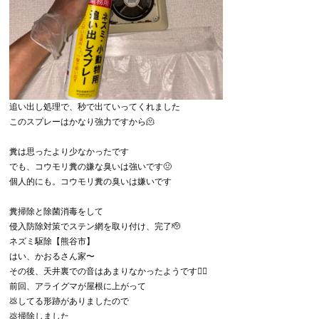
追い出し処理で、秒で出ていってくれました
このスプレーはかなり強力ですから🫠
糞は思ったより少なかったです
でも、コウモリ糞の嫌な臭いは強いです🤢
個人的にも。コウモリ糞の臭いは嫌いです
糞掃除と除菌消毒をして
侵入防除対策でステン網を取り付け、完了🫡
ネズミ駆除【熊谷市】
はい、かおるさん家〜
その後、天井裏での音はあまりなかったようです😮‍💨
前回、アライグマが屋根に上がって
💩してる形跡がありましたので
💩掃除しました