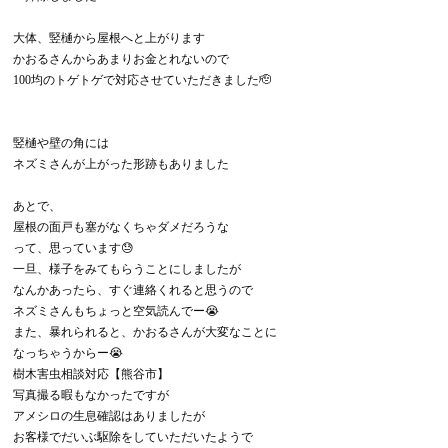
大体、竪樋から屋根へと上がります
かおるさんからあまりお金とれないので
100均のトゲトゲで対応させていただきました🫡
竪樋や壁の角には
ネズミさんが上がった形跡もありました
あとで、
屋根の面戸も塞がなくちゃダメだろうな
って、思っています😓
一旦、様子をみてもらうことにしましたが
なんかあったら、すぐ連絡くれると思うので
ネズミさんもちょっと空気読んでー😭
また、暴れられると、かおるさんが大変なことに
なっちゃうからー😭
樹木害虫相談対応【熊谷市】
写真撮る暇もなかったですが
アメシロの生息確認はありましたが
お客様でだいぶ駆除をしていただいたようで