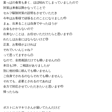
葉っぱの食害も多く、ほぼ枯れてしまっていましたので
対策は来春以降かなってことで
セルフ駆除対策の説明をさせていただき
今年はお客様で頑張るとのことになりました🫡
まぁ、出来ることは自身でやったほうが
お金もかからないので
出来ないことは、お任せいただけたらと思います🫠
わたしはお金にはならないけど😓
正直、お客様がよければ
それでいいんじゃね？
って思ってますから🫠
なので、全然相談だけでも構いませんの🫠
本日も2件、ご相談がありましたが
別に他社様に頼んでも構いませんし
ご自身でされるのならそれでも構いませんし
それでも、必要とされるのであれば
全力で対応させていただきたいと思います🫡
帰ったらね
ポストにカマキリさんが届いてたんだけど