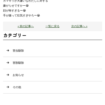
カマキリが大嫌いなわたしに対する
嫌がらせですかー😭
顔が怖すぎるー😭
手が鎌って狂気すぎやろー😭
« 前の記事へ
一覧に戻る
次の記事へ »
カテゴリー
害虫駆除
害獣駆除
お知らせ
その他